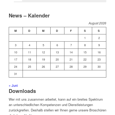
News – Kalender
August 2026
M
D
M
D
F
S
S
1
2
3
4
5
6
7
8
9
10
11
12
13
14
15
16
17
18
19
20
21
22
23
24
25
26
27
28
29
30
31
« Juni
Downloads
Wer mit uns zusammen arbeitet, kann auf ein breites Spektrum
an unterschiedlichen Kompetenzen und Dienstleistungen
zurückgreifen. Deshalb stellen wir Ihnen gerne unsere Broschüren