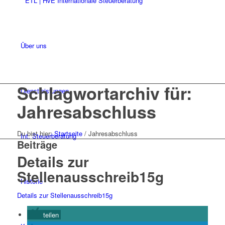
Über uns
Schlagwortarchiv für:
Dienstleistungen
Jahresabschluss
Du bist hier:
Startseite
/
Jahresabschluss
Int. Steuerberatung
Beiträge
Details zur
Stellenausschreib15g
Historie
Details zur Stellenausschreib15g
teilen