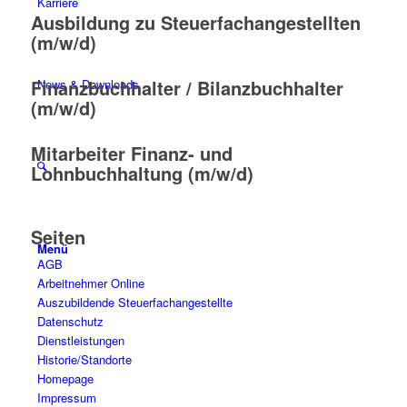
Karriere
Ausbildung zu Steuerfachangestellten
(m/w/d)
Finanzbuchhalter / Bilanzbuchhalter
News & Downloads
(m/w/d)
Mitarbeiter Finanz- und
Lohnbuchhaltung (m/w/d)
Seiten
Menü
AGB
Arbeitnehmer Online
Auszubildende Steuerfachangestellte
Datenschutz
Dienstleistungen
Historie/Standorte
Homepage
Impressum