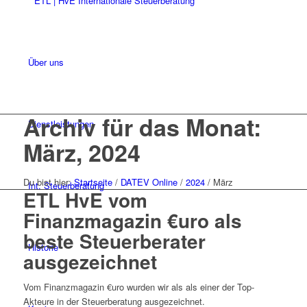
Über uns
Archiv für das Monat:
Dienstleistungen
März, 2024
Du bist hier:
Startseite
/
DATEV Online
/
2024
/
März
Int. Steuerberatung
ETL HvE vom
Finanzmagazin €uro als
beste Steuerberater
Historie
ausgezeichnet
Vom Finanzmagazin €uro wurden wir als als einer der Top-
Akteure in der Steuerberatung ausgezeichnet.