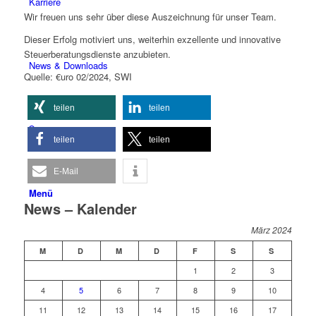
Karriere
Wir freuen uns sehr über diese Auszeichnung für unser Team.
Dieser Erfolg motiviert uns, weiterhin exzellente und innovative
Steuerberatungsdienste anzubieten.
News & Downloads
Quelle: €uro 02/2024, SWI
teilen
teilen
teilen
teilen
E-Mail
Menü
News – Kalender
März 2024
M
D
M
D
F
S
S
1
2
3
4
5
6
7
8
9
10
11
12
13
14
15
16
17