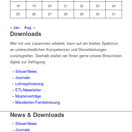
18
19
20
21
22
23
24
25
26
27
28
29
30
31
« Jan.
Aug. »
Downloads
Wer mit uns zusammen arbeitet, kann auf ein breites Spektrum
an unterschiedlichen Kompetenzen und Dienstleistungen
zurückgreifen. Deshalb stellen wir Ihnen gerne unsere Broschüren
digital zur Verfügung:
– Steuer-News
– Journale
– Lohnoptimierung
– ETL-Newsletter
– Musterverträge
– Mandanten-Fernbetreuung
News & Downloads
– Steuer-News
– Journale