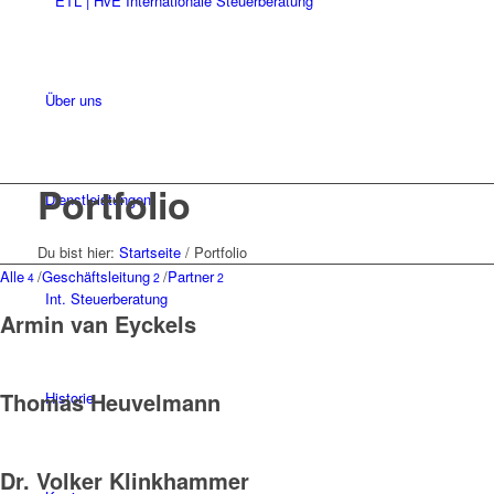
Über uns
Portfolio
Dienstleistungen
Du bist hier:
Startseite
/
Portfolio
Alle
/
Geschäftsleitung
/
Partner
4
2
2
Int. Steuerberatung
Armin van Eyckels
Thomas Heuvelmann
Historie
Dr. Volker Klinkhammer