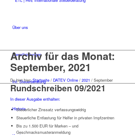
Über uns
Archiv für das Monat:
Dienstleistungen
September, 2021
Du bist hier:
Startseite
/
DATEV Online
/
2021
/
September
Int. Steuerberatung
Rundschreiben 09/2021
In dieser Ausgabe enthalten:
Historie
Steuerlicher Zinssatz verfassungswidrig
Steuerliche Entlastung für Helfer in privaten Impfzentren
Bis zu 1.500 EUR für Marken – und
Geschmacksmusteranmeldung