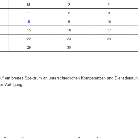
M
D
F
1
2
3
8
9
10
15
16
17
22
23
24
29
30
f ein breites Spektrum an unterschiedlichen Kompetenzen und Dienstleistung
ur Verfügung: