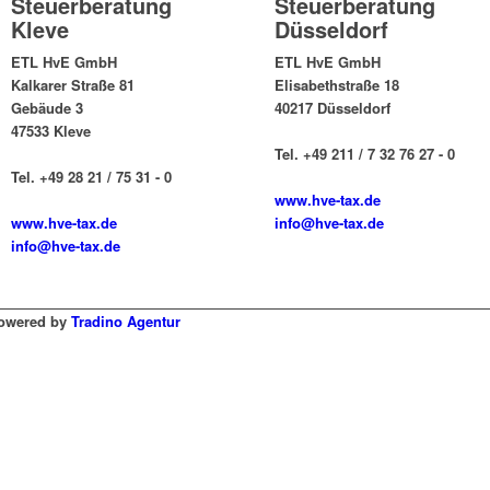
Steuerberatung
Steuerberatung
Kleve
Düsseldorf
ETL HvE GmbH
ETL HvE GmbH
Kalkarer Straße 81
Elisabethstraße 18
Gebäude 3
40217 Düsseldorf
47533 Kleve
Tel. +49 211 / 7 32 76 27 - 0
Tel. +49 28 21 / 75 31 - 0
www.hve-tax.de
www.hve-tax.de
info@hve-tax.de
info@hve-tax.de
Powered by
Tradino Agentur