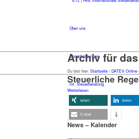
Über uns
Archiv für da
Dienstleistungen
Du bist hier:
Startseite
/
DATEV Online
Steuerliche Rege
Int. Steuerberatung
Weiterlesen
teilen
teilen
Historie
E-Mail
News – Kalender