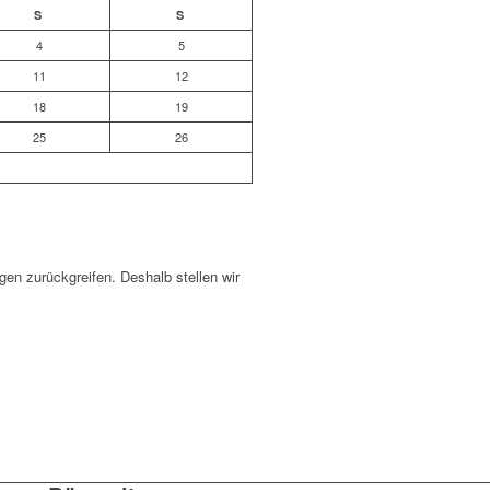
S
S
4
5
11
12
18
19
25
26
en zurückgreifen. Deshalb stellen wir