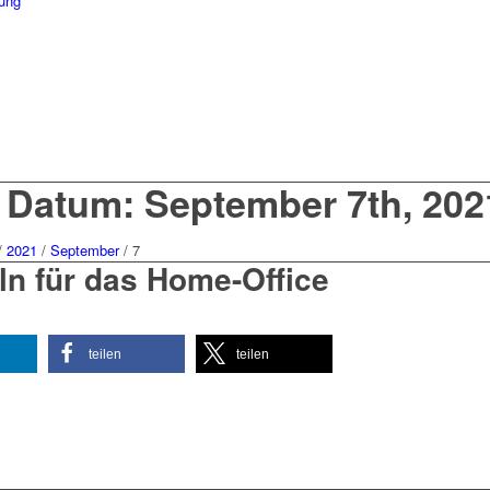
s Datum: September 7th, 202
/
2021
/
September
/
7
ln für das Home-Office
teilen
teilen