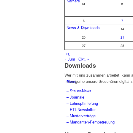
Karriere
M
D
6
7
News & Downloads
13
14
20
21
27
28
« Juni
Okt. »
Downloads
Wer mit uns zusammen arbeitet, kann au
Menü
Ihnen gerne unsere Broschüren digital z
– Steuer-News
– Journale
– Lohnoptimierung
– ETL-Newsletter
– Musterverträge
– Mandanten-Fernbetreuung